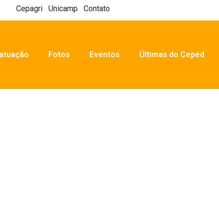
Cepagri
Unicamp
Contato
atuação
Fotos
Eventos
Últimas do Ceped